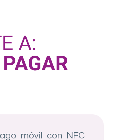
E A:
 PAGAR
pago móvil con NFC